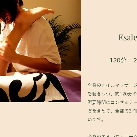
そして、精神的にはプラクティ
ョンの間、文字通り全身全霊で
Esal
120分​ 2
全身のオイルマッサー
を聴きつつ、約120分
所要時間はコンサルテ
どを含めて、全部で3
いです。
全身のオイルマッサー