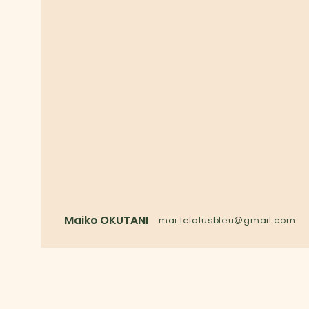
Maiko OKUTANI
mai.lelotusbleu@gmail.com