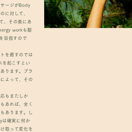
るのに対して、
サージがBody
を通して、その奥にあ
るのに対して、
dy, Mind,
を通して、その奥にあ
gy workも駆
ントを癒すのでは
の統合を目指すので
れを起こすとい
にあります。プラ
ントを癒すのでは
」によって、その
れを起こすとい
にあります。プラ
反応もまたしか
」によって、その
あれば、全く何の
あります
。しか
反応もまたしか
を理解し、確か
ともあれば、全く
を遂げるのです。
ともあります
。し
1割に満たない
yは確実に何か
受け取って変化を