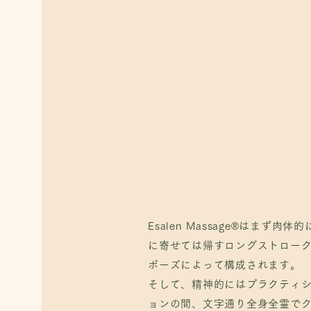
Esalen Massage®はまず
肉体的
に寄せては帰すロングストロー
Esalen Massage®はまず
肉体的
ポーズによって構成されます。
に寄せては帰すロングストロー
そして、精神的にはプラクティ
ポーズによって構成されます。
ョンの間、文字通り全身全霊で
そして、精神的にはプラクティ
在に寄り添います
。一般的なマッ
ョンの間、文字通り全身全霊で