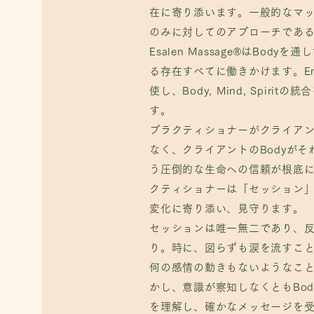
のみに対してのアプローチであ
在に寄り添います
。一般的なマッ
Esalen Massage®はBody
のみに対してのアプローチであ
る存在達に働きかけます。そうしてBo
Esalen Massage®はBody
Spiritの統合を目指すのです。
る存在すべてに働きかけます。Ener
プラクティショナーがクライア
使し、Body, Mind, Spirit
なく、クライアントのBodyがそ
す。
う圧倒的な生命への信頼が根底
プラクティショナーがクライア
クティショナーは「セッション
なく、クライアントのBodyがそ
変化に寄り添い、見守ります。
う圧倒的な生命への信頼が根底
セッションは唯一無二であり、
クティショナーは「セッション
り。時に図らずも涙を流す時も
変化に寄り添い、見守ります。
感情の動きもないようなことも
セッションは唯一無二であり、
し、Bodyは水面下で確実に何か
り。時に、
図らずも涙を流すこ
なメッセージを受け取って変化
何の感情の動きもないようなこ
私たち人間が意識できるのは脳の
かし、意識が察知しなくともBod
といわれます。
を理解し、確かなメッセージを