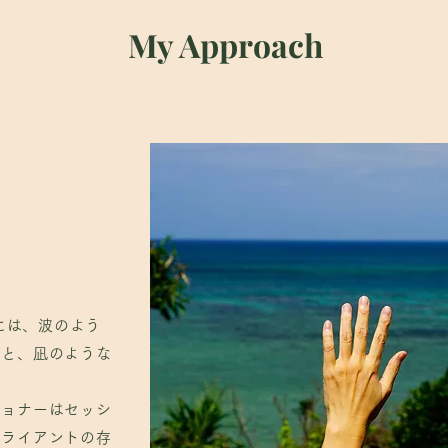
My Approach
My Approach
には、波のよう
クと、凪のような
には、波のよう
クと、凪のような
ショナーはセッシ
クライアントの存
ショナーはセッシ
サージがBody
クライアントの存