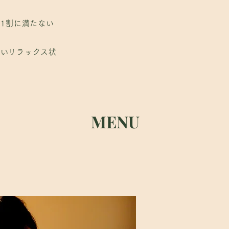
深いリラックス状
1割に満たない
深いリラックス状
MENU
MENU
Esalen Massage®はまず
肉体的
に寄せては帰すロングストロー
ポーズによって構成されます。